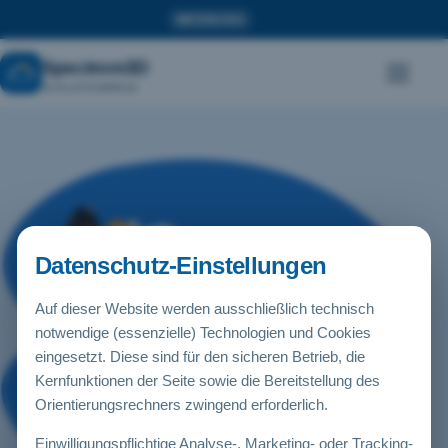
WERBUNG
Spectrom3D
SCHLAFKOMPASS
Datenschutz-Einstellungen
Auf dieser Website werden ausschließlich technisch
notwendige (essenzielle) Technologien und Cookies
eingesetzt. Diese sind für den sicheren Betrieb, die
Kernfunktionen der Seite sowie die Bereitstellung des
Orientierungsrechners zwingend erforderlich.
Einwilligungspflichtige Analyse-, Marketing- oder Tracking-